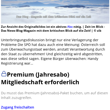
Zur Ansicht des Originalbildes ist ein aktives
Abo
nötig. | Zeit im Blick -
Das News-Blog-Magazin mit dem kritischen Blick auf die Zeit! | © zib
Unterbringungsdiskussion bringt nur eine Verlagerung der
Probleme Die SPÖ hat dazu auch eine Meinung: Österreich soll
zum Überwachungsstaat werden, anstatt Verantwortung durch
den Staat zu übernehmen! Und gleichzeitig wird abgestritten,
was diese selbst sagen. Eigene Bürger überwachen: Handy
Registrierung war…
Premium (Jahresabo)
Mitgliedschaft erforderlich
Du musst das Premium (Jahresabo)-Paket buchen, um auf diesen
Inhalt zuzugreifen.
Zugang freischalten