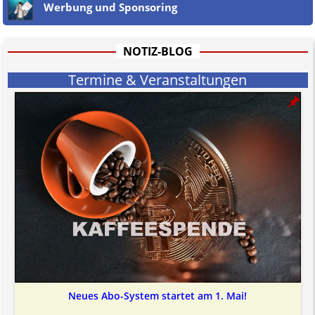
Werbung und Sponsoring
Jener Disclaimer soll sich nicht über gültiges Recht hinwegsetzen und
hat aufgrund der nicht Vertrags-gebundenen Wirksamkeit hpts.
informativen Charakter.
Bitte beachten Sie in dem Zusammenhang auch unsere
AGB
.
NOTIZ-BLOG
Termine & Veranstaltungen
Neues Abo-System startet am 1. Mai!