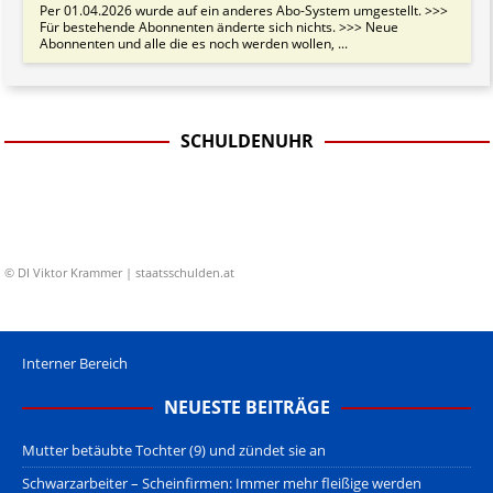
Per 01.04.2026 wurde auf ein anderes Abo-System umgestellt. >>>
Für bestehende Abonnenten änderte sich nichts. >>> Neue
Abonnenten und alle die es noch werden wollen, ...
SCHULDENUHR
© DI Viktor Krammer | staatsschulden.at
Interner Bereich
NEUESTE BEITRÄGE
Mutter betäubte Tochter (9) und zündet sie an
Schwarzarbeiter – Scheinfirmen: Immer mehr fleißige werden