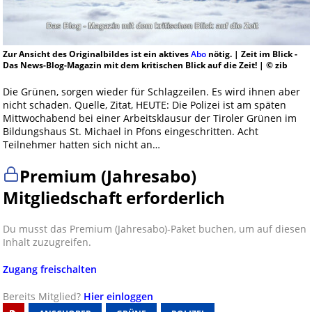
Zur Ansicht des Originalbildes ist ein aktives
Abo
nötig. | Zeit im Blick -
Das News-Blog-Magazin mit dem kritischen Blick auf die Zeit! | © zib
Die Grünen, sorgen wieder für Schlagzeilen. Es wird ihnen aber
nicht schaden. Quelle, Zitat, HEUTE: Die Polizei ist am späten
Mittwochabend bei einer Arbeitsklausur der Tiroler Grünen im
Bildungshaus St. Michael in Pfons eingeschritten. Acht
Teilnehmer hatten sich nicht an…
Premium (Jahresabo)
Mitgliedschaft erforderlich
Du musst das Premium (Jahresabo)-Paket buchen, um auf diesen
Inhalt zuzugreifen.
Zugang freischalten
Bereits Mitglied?
Hier einloggen