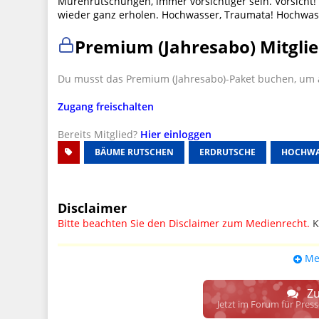
Murenrutschungen, immer vorsichtiger sein. Vorsicht! 
wieder ganz erholen. Hochwasser, Traumata! Hochwas
Premium (Jahresabo) Mitglie
Du musst das Premium (Jahresabo)-Paket buchen, um a
Zugang freischalten
Bereits Mitglied?
Hier einloggen
BÄUME RUTSCHEN
ERDRUTSCHE
HOCHWA
Disclaimer
Bitte beachten Sie den Disclaimer zum Medienrecht.
K
UPDATE: § 17 ECG seit 16.02.2024 weg
Me
Wir lassen den Disclaimertext dennoch so stehen, bis s
weitere, damit zusammenhängende Paragrafen ersetzt 
Zu
Raum. D.h. noch mehr Spielraum für das sog. "Richte
Jetzt im Forum für Pres
gewisse Parteien bevorzugen kann.