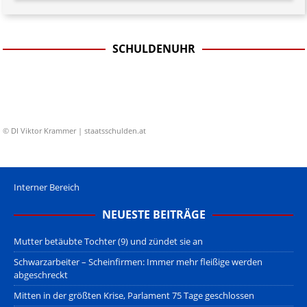
SCHULDENUHR
© DI Viktor Krammer | staatsschulden.at
Interner Bereich
NEUESTE BEITRÄGE
Mutter betäubte Tochter (9) und zündet sie an
Schwarzarbeiter – Scheinfirmen: Immer mehr fleißige werden
abgeschreckt
Mitten in der größten Krise, Parlament 75 Tage geschlossen