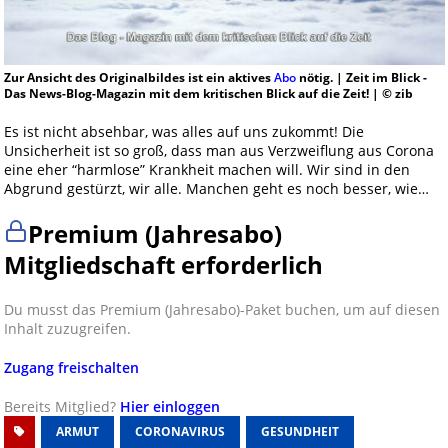
Zur Ansicht des Originalbildes ist ein aktives
Abo
nötig. | Zeit im Blick -
Das News-Blog-Magazin mit dem kritischen Blick auf die Zeit! | © zib
Es ist nicht absehbar, was alles auf uns zukommt! Die
Unsicherheit ist so groß, dass man aus Verzweiflung aus Corona
eine eher “harmlose” Krankheit machen will. Wir sind in den
Abgrund gestürzt, wir alle. Manchen geht es noch besser, wie…
Premium (Jahresabo)
Mitgliedschaft erforderlich
Du musst das Premium (Jahresabo)-Paket buchen, um auf diesen
Inhalt zuzugreifen.
Zugang freischalten
Bereits Mitglied?
Hier einloggen
ARMUT
CORONAVIRUS
GESUNDHEIT