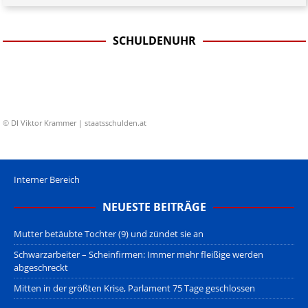
SCHULDENUHR
© DI Viktor Krammer | staatsschulden.at
Interner Bereich
NEUESTE BEITRÄGE
Mutter betäubte Tochter (9) und zündet sie an
Schwarzarbeiter – Scheinfirmen: Immer mehr fleißige werden
abgeschreckt
Mitten in der größten Krise, Parlament 75 Tage geschlossen