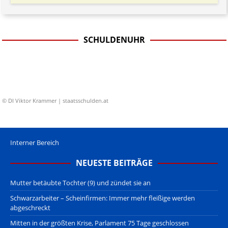
SCHULDENUHR
© DI Viktor Krammer | staatsschulden.at
Interner Bereich
NEUESTE BEITRÄGE
Mutter betäubte Tochter (9) und zündet sie an
Schwarzarbeiter – Scheinfirmen: Immer mehr fleißige werden
abgeschreckt
Mitten in der größten Krise, Parlament 75 Tage geschlossen