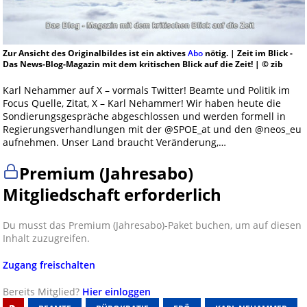
Zur Ansicht des Originalbildes ist ein aktives
Abo
nötig. | Zeit im Blick -
Das News-Blog-Magazin mit dem kritischen Blick auf die Zeit! | © zib
Karl Nehammer auf X – vormals Twitter! Beamte und Politik im
Focus Quelle, Zitat, X – Karl Nehammer! Wir haben heute die
Sondierungsgespräche abgeschlossen und werden formell in
Regierungsverhandlungen mit der @SPOE_at und den @neos_eu
aufnehmen. Unser Land braucht Veränderung,…
Premium (Jahresabo)
Mitgliedschaft erforderlich
Du musst das Premium (Jahresabo)-Paket buchen, um auf diesen
Inhalt zuzugreifen.
Zugang freischalten
Bereits Mitglied?
Hier einloggen