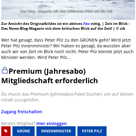
Zur Ansicht des Originalbildes ist ein aktives
Abo
nötig. | Zeit im Blick -
Das News-Blog-Magazin mit dem kritischen Blick auf die Zeit! | © zib
Wer hat gesagt, dass Peter Pilz zu den GRÜNEN geht? Wird jetzt
Peter Pilz Innenminister? Wir haben es gesagt, da wussten aber
auch wir von Zeit im Blick noch nicht. Peter Pilz könnte jetzt auch
Minister werden. Wird Peter Pilz…
Premium (Jahresabo)
Mitgliedschaft erforderlich
Du musst das Premium (Jahresabo)-Paket buchen, um auf diesen
Inhalt zuzugreifen.
Zugang freischalten
Bereits Mitglied?
Hier einloggen
GRÜNE
INNENMINISTER
PETER PILZ