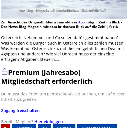
Zur Ansicht des Originalbildes ist ein aktives
Abo
nötig. | Zeit im Blick -
Das News-Blog-Magazin mit dem kritischen Blick auf die Zeit! | © zib
Österreich, Nehammer und Co sollen dafür gestimmt haben?
Was werden die Bürger auch in Österreich alles zahlen müssen?
Was kommt auf Österreich zu, mit diesem gefährlichen Deal mit
Ägypten und anderen? Wie viel Unrecht muss der einzelne
ertragen? Abgaben, Steuern,…
Premium (Jahresabo)
Mitgliedschaft erforderlich
Du musst das Premium (Jahresabo)-Paket buchen, um auf diesen
Inhalt zuzugreifen.
Zugang freischalten
Bereits Mitglied?
Hier einloggen