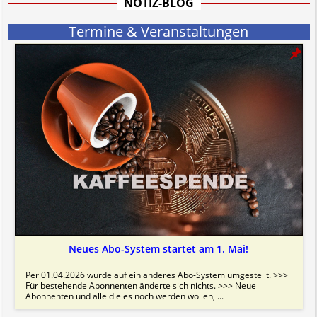
NOTIZ-BLOG
Bitte beachten Sie in dem Zusammenhang auch unsere
AGB
.
Termine & Veranstaltungen
Neues Abo-System startet am 1. Mai!
Per 01.04.2026 wurde auf ein anderes Abo-System umgestellt. >>>
Für bestehende Abonnenten änderte sich nichts. >>> Neue
Abonnenten und alle die es noch werden wollen, ...