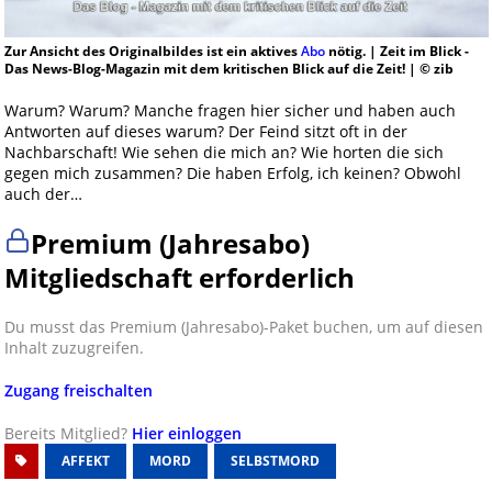
Zur Ansicht des Originalbildes ist ein aktives
Abo
nötig. | Zeit im Blick -
Das News-Blog-Magazin mit dem kritischen Blick auf die Zeit! | © zib
Warum? Warum? Manche fragen hier sicher und haben auch
Antworten auf dieses warum? Der Feind sitzt oft in der
Nachbarschaft! Wie sehen die mich an? Wie horten die sich
gegen mich zusammen? Die haben Erfolg, ich keinen? Obwohl
auch der…
Premium (Jahresabo)
Mitgliedschaft erforderlich
Du musst das Premium (Jahresabo)-Paket buchen, um auf diesen
Inhalt zuzugreifen.
Zugang freischalten
Bereits Mitglied?
Hier einloggen
AFFEKT
MORD
SELBSTMORD