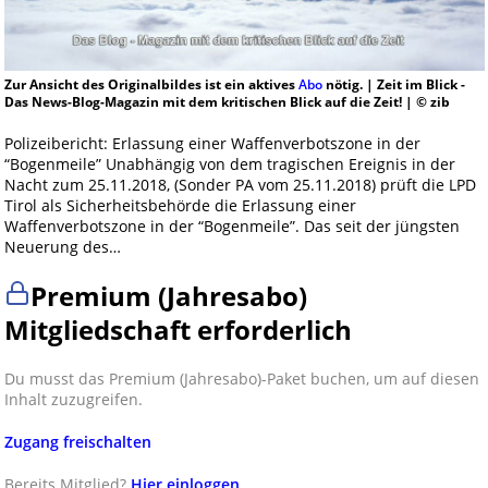
Zur Ansicht des Originalbildes ist ein aktives
Abo
nötig. | Zeit im Blick -
Das News-Blog-Magazin mit dem kritischen Blick auf die Zeit! | © zib
Polizeibericht: Erlassung einer Waffenverbotszone in der
“Bogenmeile” Unabhängig von dem tragischen Ereignis in der
Nacht zum 25.11.2018, (Sonder PA vom 25.11.2018) prüft die LPD
Tirol als Sicherheitsbehörde die Erlassung einer
Waffenverbotszone in der “Bogenmeile”. Das seit der jüngsten
Neuerung des…
Premium (Jahresabo)
Mitgliedschaft erforderlich
Du musst das Premium (Jahresabo)-Paket buchen, um auf diesen
Inhalt zuzugreifen.
Zugang freischalten
Bereits Mitglied?
Hier einloggen