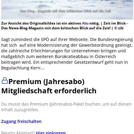
Zur Ansicht des Originalbildes ist ein aktives
Abo
nötig. | Zeit im Blick -
Das News-Blog-Magazin mit dem kritischen Blick auf die Zeit! | © zib
Sagt zumindest die SPÖ auf ihrer Webseite. Die Bundesregierung
hat sich auf eine Modernisierung der Gewerbeordnung geeinigt,
die zahlreiche Erleichterungen für Unternehmen bringen und
maßgeblich zum weiteren Bürokratieabbau in Österreich
beitragen wird. Ein entsprechender Gesetzentwurf geht nun in
Begutachtung Kern:…
Premium (Jahresabo)
Mitgliedschaft erforderlich
Du musst das Premium (Jahresabo)-Paket buchen, um auf diesen
Inhalt zuzugreifen.
Zugang freischalten
Bereits Mitglied?
Hier einloggen