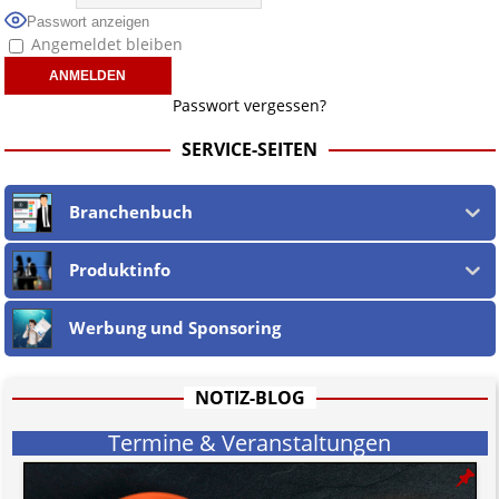
musste, wir aber aufgrund der nicht möglichen Prüfung auf rechtliche
Passwort anzeigen
Korrektheit, Wahrheit des externen Inhalts keinen Link setzen.
Angemeldet bleiben
Wir sind
nicht verantwortlich für die Offenlegung persönlicher
Daten beteiligter jur. wie phys. Personen
in und auf verlinkten
Webseiten, sowie in den URLs und deren Linktext.
Passwort vergessen?
Ebenso teilen wir nicht zwingend deren Ansichten, sondern machen die
Unschuldsvermutung
für alle jur. wie phys. Personen und alle
SERVICE-SEITEN
Vorwürfe gegen jene geltend. Dies gilt insbesondere für die eigene
Berichterstattung, welche nach dem
öst. Mediengesetz
erfolgt, soweit
wir als Nicht-Juristen dieses verstehen.
Branchenbuch
Wir stehen nicht in (ge)werblichen Zusammenhang mit uo. zu den
Betreibern der verlinkten Webseiten.
Etwaige Empfehlungen in diesem Bericht sind
keine Rechtsberatung!
Produktinfo
Der Begriff "
Abmahnanwalt
" bezeichnet Juristen, welche überwiegend
u.o. ausschließlich von (meist ungerechtfertigten, überzogenen,
Werbung und Sponsoring
rechtlich fragwürdigen) Abmahnungen leben und soll keine
Herabwürdigung von Kanzleien darstellen, welche dies innerhalb
gesetzlich verankerter Regeln tun.
Jener Disclaimer soll sich nicht über gültiges Recht hinwegsetzen und
NOTIZ-BLOG
hat aufgrund der nicht Vertrags-gebundenen Wirksamkeit hpts.
informativen Charakter.
Termine & Veranstaltungen
Bitte beachten Sie in dem Zusammenhang auch unsere
AGB
.