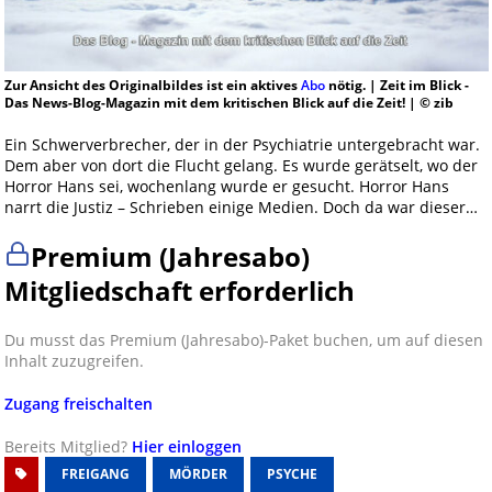
Zur Ansicht des Originalbildes ist ein aktives
Abo
nötig. | Zeit im Blick -
Das News-Blog-Magazin mit dem kritischen Blick auf die Zeit! | © zib
Ein Schwerverbrecher, der in der Psychiatrie untergebracht war.
Dem aber von dort die Flucht gelang. Es wurde gerätselt, wo der
Horror Hans sei, wochenlang wurde er gesucht. Horror Hans
narrt die Justiz – Schrieben einige Medien. Doch da war dieser…
Premium (Jahresabo)
Mitgliedschaft erforderlich
Du musst das Premium (Jahresabo)-Paket buchen, um auf diesen
Inhalt zuzugreifen.
Zugang freischalten
Bereits Mitglied?
Hier einloggen
FREIGANG
MÖRDER
PSYCHE