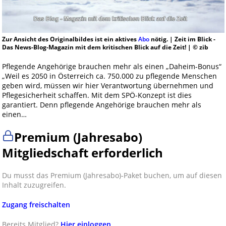
Zur Ansicht des Originalbildes ist ein aktives
Abo
nötig. | Zeit im Blick -
Das News-Blog-Magazin mit dem kritischen Blick auf die Zeit! | © zib
Pflegende Angehörige brauchen mehr als einen „Daheim-Bonus“
„Weil es 2050 in Österreich ca. 750.000 zu pflegende Menschen
geben wird, müssen wir hier Verantwortung übernehmen und
Pflegesicherheit schaffen. Mit dem SPÖ-Konzept ist dies
garantiert. Denn pflegende Angehörige brauchen mehr als
einen…
Premium (Jahresabo)
Mitgliedschaft erforderlich
Du musst das Premium (Jahresabo)-Paket buchen, um auf diesen
Inhalt zuzugreifen.
Zugang freischalten
Bereits Mitglied?
Hier einloggen