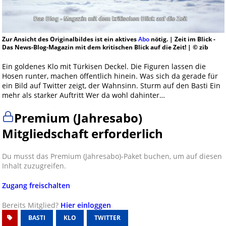
Zur Ansicht des Originalbildes ist ein aktives
Abo
nötig. | Zeit im Blick -
Das News-Blog-Magazin mit dem kritischen Blick auf die Zeit! | © zib
Ein goldenes Klo mit Türkisen Deckel. Die Figuren lassen die
Hosen runter, machen öffentlich hinein. Was sich da gerade für
ein Bild auf Twitter zeigt, der Wahnsinn. Sturm auf den Basti Ein
mehr als starker Auftritt Wer da wohl dahinter…
Premium (Jahresabo)
Mitgliedschaft erforderlich
Du musst das Premium (Jahresabo)-Paket buchen, um auf diesen
Inhalt zuzugreifen.
Zugang freischalten
Bereits Mitglied?
Hier einloggen
BASTI
KLO
TWITTER