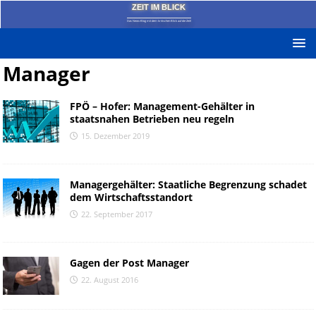
ZEIT IM BLICK
Das News-Blog mit dem kritischen Blick auf die Zeit!
Manager
FPÖ – Hofer: Management-Gehälter in
staatsnahen Betrieben neu regeln
15. Dezember 2019
Managergehälter: Staatliche Begrenzung schadet
dem Wirtschaftsstandort
22. September 2017
Gagen der Post Manager
22. August 2016