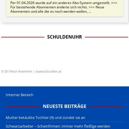
Per 01.04.2026 wurde auf ein anderes Abo-System umgestellt. >>>
Für bestehende Abonnenten änderte sich nichts. >>> Neue
Abonnenten und alle die es noch werden wollen, ...
SCHULDENUHR
© DI Viktor Krammer | staatsschulden.at
Interner Bereich
NEUESTE BEITRÄGE
Mutter betäubte Tochter (9) und zündet sie an
Schwarzarbeiter – Scheinfirmen: Immer mehr fleißige werden