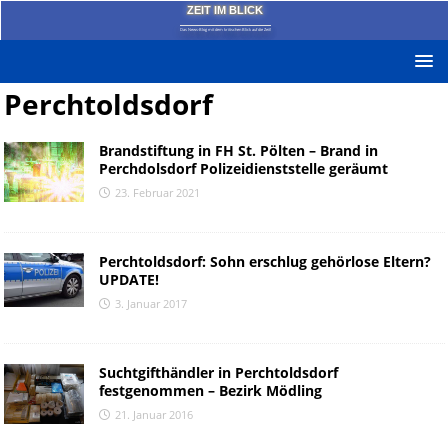
ZEIT IM BLICK
Das News-Blog mit dem kritischen Blick auf die Zeit!
Perchtoldsdorf
Brandstiftung in FH St. Pölten – Brand in
Perchdolsdorf Polizeidienststelle geräumt
23. Februar 2021
Perchtoldsdorf: Sohn erschlug gehörlose Eltern?
UPDATE!
3. Januar 2017
Suchtgifthändler in Perchtoldsdorf
festgenommen – Bezirk Mödling
21. Januar 2016