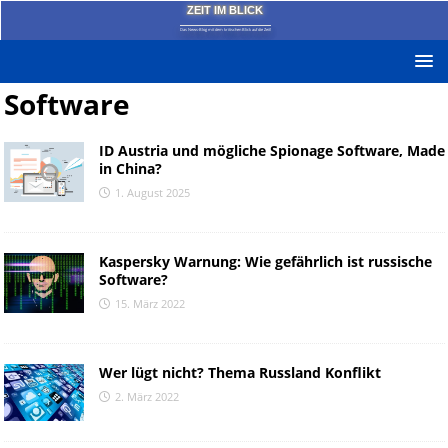
ZEIT IM BLICK
Das News-Blog mit dem kritischen Blick auf die Zeit!
Software
ID Austria und mögliche Spionage Software, Made
in China?
1. August 2025
Kaspersky Warnung: Wie gefährlich ist russische
Software?
15. März 2022
Wer lügt nicht? Thema Russland Konflikt
2. März 2022