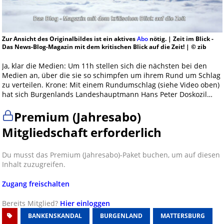
Zur Ansicht des Originalbildes ist ein aktives
Abo
nötig. | Zeit im Blick -
Das News-Blog-Magazin mit dem kritischen Blick auf die Zeit! | © zib
Ja, klar die Medien: Um 11h stellen sich die nächsten bei den
Medien an, über die sie so schimpfen um ihrem Rund um Schlag
zu verteilen. Krone: Mit einem Rundumschlag (siehe Video oben)
hat sich Burgenlands Landeshauptmann Hans Peter Doskozil…
Premium (Jahresabo)
Mitgliedschaft erforderlich
Du musst das Premium (Jahresabo)-Paket buchen, um auf diesen
Inhalt zuzugreifen.
Zugang freischalten
Bereits Mitglied?
Hier einloggen
BANKENSKANDAL
BURGENLAND
MATTERSBURG