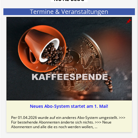
hat aufgrund der nicht Vertrags-gebundenen Wirksamkeit hpts.
informativen Charakter.
Termine & Veranstaltungen
Bitte beachten Sie in dem Zusammenhang auch unsere
AGB
.
Neues Abo-System startet am 1. Mai!
Per 01.04.2026 wurde auf ein anderes Abo-System umgestellt. >>>
Für bestehende Abonnenten änderte sich nichts. >>> Neue
Abonnenten und alle die es noch werden wollen, ...