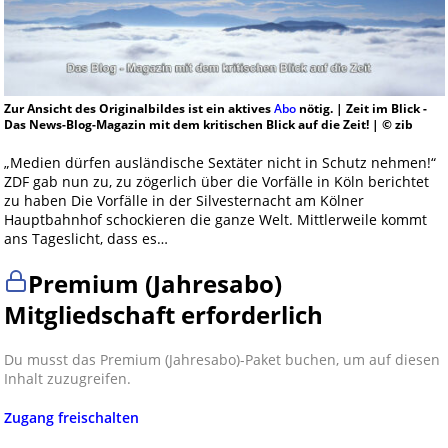
Zur Ansicht des Originalbildes ist ein aktives
Abo
nötig. | Zeit im Blick -
Das News-Blog-Magazin mit dem kritischen Blick auf die Zeit! | © zib
„Medien dürfen ausländische Sextäter nicht in Schutz nehmen!“
ZDF gab nun zu, zu zögerlich über die Vorfälle in Köln berichtet
zu haben Die Vorfälle in der Silvesternacht am Kölner
Hauptbahnhof schockieren die ganze Welt. Mittlerweile kommt
ans Tageslicht, dass es…
Premium (Jahresabo)
Mitgliedschaft erforderlich
Du musst das Premium (Jahresabo)-Paket buchen, um auf diesen
Inhalt zuzugreifen.
Zugang freischalten