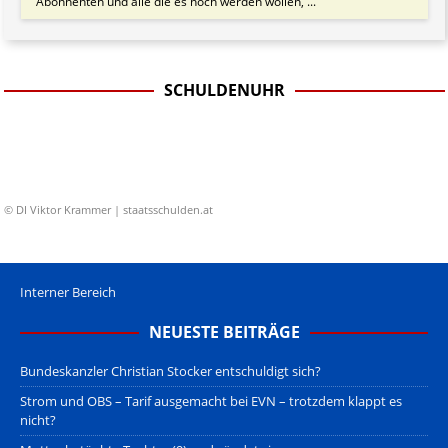
Abonnenten und alle die es noch werden wollen, ...
SCHULDENUHR
© DI Viktor Krammer | staatsschulden.at
Interner Bereich
NEUESTE BEITRÄGE
Bundeskanzler Christian Stocker entschuldigt sich?
Strom und OBS – Tarif ausgemacht bei EVN – trotzdem klappt es
nicht?