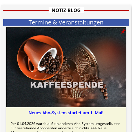
hat aufgrund der nicht Vertrags-gebundenen Wirksamkeit hpts.
informativen Charakter.
NOTIZ-BLOG
Bitte beachten Sie in dem Zusammenhang auch unsere
AGB
.
Termine & Veranstaltungen
Neues Abo-System startet am 1. Mai!
Per 01.04.2026 wurde auf ein anderes Abo-System umgestellt. >>>
Für bestehende Abonnenten änderte sich nichts. >>> Neue