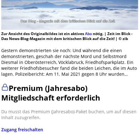
Zur Ansicht des Originalbildes ist ein aktives
Abo
nötig. | Zeit im Blick -
Das News-Blog-Magazin mit dem kritischen Blick auf die Zeit! | © zib
Gestern demonstrierten sie noch: Und während die einen
demonstrierten, geschah der nächste Mord und Selbstmord
Diesmal in Oberösterreich, Vöcklabruck, Friedhofsparkplatz. Ein
weiterer Friedhofsbesucher fand die beiden Leichen, die im Auto
lagen. Polizeibericht: Am 11. Mai 2021 gegen 8 Uhr wurden…
Premium (Jahresabo)
Mitgliedschaft erforderlich
Du musst das Premium (Jahresabo)-Paket buchen, um auf diesen
Inhalt zuzugreifen.
Zugang freischalten