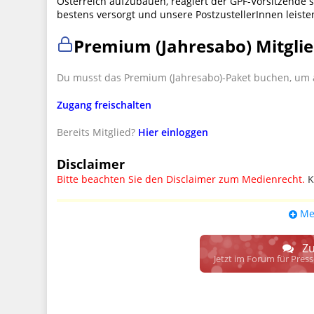
Österreich aufzubauen, reagiert der GPF-Vorsitzende s
bestens versorgt und unsere PostzustellerInnen leisten
Premium (Jahresabo) Mitglie
Du musst das Premium (Jahresabo)-Paket buchen, um a
Zugang freischalten
Bereits Mitglied?
Hier einloggen
Disclaimer
Bitte beachten Sie den Disclaimer zum Medienrecht.
K
UPDATE: § 17 ECG seit 16.02.2024 weg
Me
Wir lassen den Disclaimertext dennoch so stehen, bis s
weitere, damit zusammenhängende Paragrafen ersetzt 
Zu
Raum. D.h. noch mehr Spielraum für das sog. "Richte
Jetzt im Forum für Pres
gewisse Parteien bevorzugen kann.
Wir verweisen hiermit auf den
Ausschluss der Verantwortlic
17 ECG genannte Überprüfung etwaiger Rechtswidrigkeit im