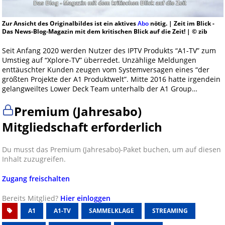
Zur Ansicht des Originalbildes ist ein aktives
Abo
nötig. | Zeit im Blick -
Das News-Blog-Magazin mit dem kritischen Blick auf die Zeit! | © zib
Seit Anfang 2020 werden Nutzer des IPTV Produkts “A1-TV” zum
Umstieg auf “Xplore-TV” überredet. Unzählige Meldungen
enttäuschter Kunden zeugen vom Systemversagen eines “der
größten Projekte der A1 Produktwelt”. Mitte 2016 hatte irgendein
gelangweiltes Lower Deck Team unterhalb der A1 Group…
Premium (Jahresabo)
Mitgliedschaft erforderlich
Du musst das Premium (Jahresabo)-Paket buchen, um auf diesen
Inhalt zuzugreifen.
Zugang freischalten
Bereits Mitglied?
Hier einloggen
A1
A1-TV
SAMMELKLAGE
STREAMING