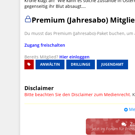
Krone klagt an! “Wie kann es solche Zustände in Österr
gegenseitig ihr Blut absaugt….
Premium (Jahresabo) Mitglie
Du musst das Premium (Jahresabo)-Paket buchen, um a
Zugang freischalten
Bereits Mitglied?
Hier einloggen
ANWÄLTIN
DRILLINGE
JUGENDAMT
Disclaimer
Bitte beachten Sie den Disclaimer zum Medienrecht.
K
UPDATE: § 17 ECG seit 16.02.2024 weg
Me
Wir lassen den Disclaimertext dennoch so stehen, bis s
weitere, damit zusammenhängende Paragrafen ersetzt 
Zu
Raum. D.h. noch mehr Spielraum für das sog. "Richte
Jetzt im Forum für Pres
gewisse Parteien bevorzugen kann.