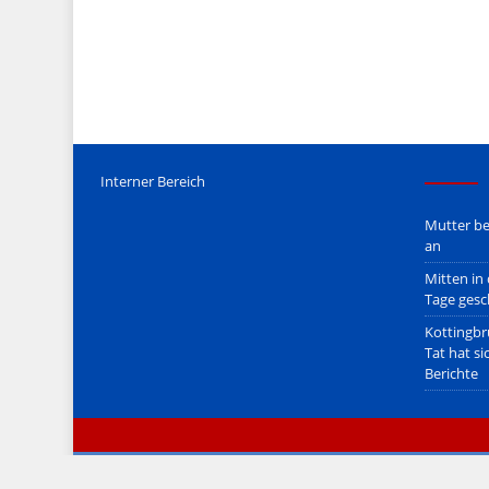
Etwaige Empfehlungen in diesem Bericht sind
keine Recht
Der Begriff "
Abmahnanwalt
" bezeichnet Juristen, welche üb
überzogenen, rechtlich fragwürdigen) Abmahnungen leben u
innerhalb gesetzlich verankerter Regeln tun.
Jener Disclaimer soll sich nicht über gültiges Recht hinwe
hpts. informativen Charakter.
Bitte beachten Sie in dem Zusammenhang auch unsere
AG
Interner Bereich
Mutter be
an
Mitten in
Tage gesc
Kottingbr
Tat hat si
Berichte
© zeitimblick