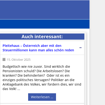
Auch interessant:
Pleitehaus – Österreich aber mit den
Steuermillionen kann man alles schön reden
15. Oktober 2025
Budgetloch wie nie zuvor. Sind wirklich die
Pensionisten schuld? Die Arbeitslosen? Die
kranken? Die behinderten? Oder ist es ein
einziges politisches Versagen? Politiker an die
Anklagebank des Volkes, wir fordern dies, wir sind
das Volk! ...
Weiterlesen …