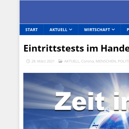
START
AKTUELL
WIRTSCHAFT
Eintrittstests im Handel
28. März 2021
AKTUELL
,
Corona
,
MENSCHEN
,
POLIT