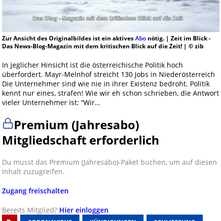
Zur Ansicht des Originalbildes ist ein aktives
Abo
nötig. | Zeit im Blick -
Das News-Blog-Magazin mit dem kritischen Blick auf die Zeit! | © zib
In jeglicher Hinsicht ist die österreichische Politik hoch
überfordert. Mayr-Melnhof streicht 130 Jobs in Niederösterreich
Die Unternehmer sind wie nie in ihrer Existenz bedroht. Politik
kennt nur eines, strafen! Wie wir eh schon schrieben, die Antwort
vieler Unternehmer ist: “Wir…
Premium (Jahresabo)
Mitgliedschaft erforderlich
Du musst das Premium (Jahresabo)-Paket buchen, um auf diesen
Inhalt zuzugreifen.
Zugang freischalten
Bereits Mitglied?
Hier einloggen