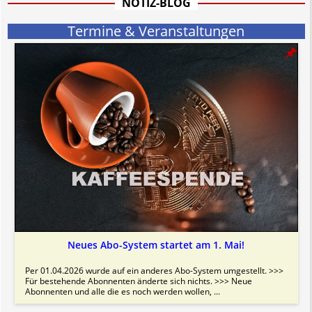
NOTIZ-BLOG
Bitte beachten Sie in dem Zusammenhang auch unsere
AGB
.
Termine & Veranstaltungen
Neues Abo-System startet am 1. Mai!
Per 01.04.2026 wurde auf ein anderes Abo-System umgestellt. >>>
Für bestehende Abonnenten änderte sich nichts. >>> Neue
Abonnenten und alle die es noch werden wollen, ...