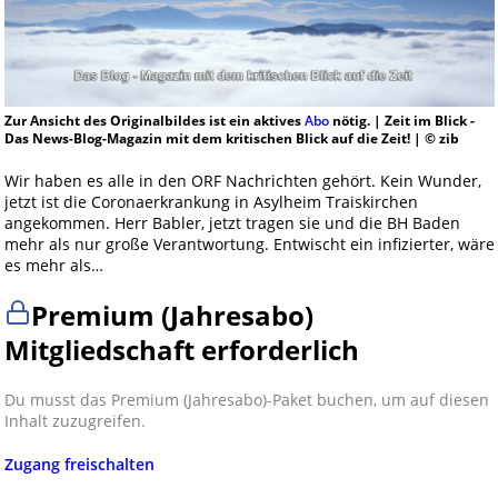
Zur Ansicht des Originalbildes ist ein aktives
Abo
nötig. | Zeit im Blick -
Das News-Blog-Magazin mit dem kritischen Blick auf die Zeit! | © zib
Wir haben es alle in den ORF Nachrichten gehört. Kein Wunder,
jetzt ist die Coronaerkrankung in Asylheim Traiskirchen
angekommen. Herr Babler, jetzt tragen sie und die BH Baden
mehr als nur große Verantwortung. Entwischt ein infizierter, wäre
es mehr als…
Premium (Jahresabo)
Mitgliedschaft erforderlich
Du musst das Premium (Jahresabo)-Paket buchen, um auf diesen
Inhalt zuzugreifen.
Zugang freischalten