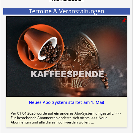
Bitte beachten Sie in dem Zusammenhang auch unsere
AGB
.
Termine & Veranstaltungen
Neues Abo-System startet am 1. Mai!
Per 01.04.2026 wurde auf ein anderes Abo-System umgestellt. >>>
Für bestehende Abonnenten änderte sich nichts. >>> Neue
Abonnenten und alle die es noch werden wollen, ...