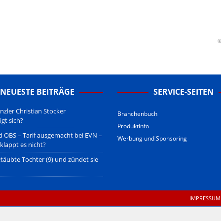
u den Betreibern der verlinkten Webseiten.
sberatung!
erwiegend u.o. ausschließlich von (meist ungerechtfertigten,
nd soll keine Herabwürdigung von Kanzleien darstellen, welche dies
©
gsetzen und hat aufgrund der nicht Vertrags-gebundenen Wirksamkeit
B
.
NEUESTE BEITRÄGE
SERVICE-SEITEN
zler Christian Stocker
Branchenbuch
igt sich?
Produktinfo
 OBS – Tarif ausgemacht bei EVN –
Werbung und Sponsoring
klappt es nicht?
täubte Tochter (9) und zündet sie
IMPRESSUM