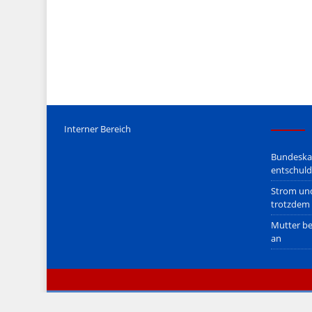
Wir stehen nicht in (ge)werblichen Zusammenhang mit uo. z
Etwaige Empfehlungen in diesem Bericht sind
keine Recht
Der Begriff "
Abmahnanwalt
" bezeichnet Juristen, welche üb
überzogenen, rechtlich fragwürdigen) Abmahnungen leben u
innerhalb gesetzlich verankerter Regeln tun.
Jener Disclaimer soll sich nicht über gültiges Recht hinwe
hpts. informativen Charakter.
Bitte beachten Sie in dem Zusammenhang auch unsere
AG
Interner Bereich
Bundeskan
entschuld
Strom und
trotzdem 
Mutter be
an
© zeitimblick