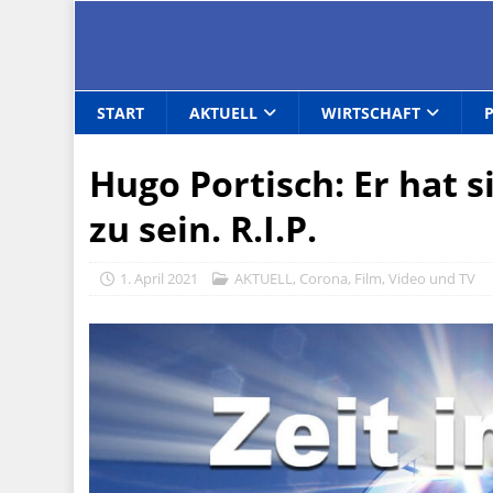
START
AKTUELL
WIRTSCHAFT
Hugo Portisch: Er hat 
zu sein. R.I.P.
1. April 2021
AKTUELL
,
Corona
,
Film, Video und TV