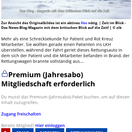
Zur Ansicht des Originalbildes ist ein aktives
Abo
nötig. | Zeit im Blick -
Das News-Blog-Magazin mit dem kritischen Blick auf die Zeit! | © zib
Mehr als eine Schrecksekunde für Patient und Rot Kreuz
Mitarbeiter. Sie wollten gerade einen Patienten ins LKH
überstellen, während der Fahrt geriet dieses Rettungsauto in
dem sich der Patient und die Mitarbeiter befanden in Brand, der
Rettungswagen brannte vollständig aus….
Premium (Jahresabo)
Mitgliedschaft erforderlich
Du musst das Premium (Jahresabo)-Paket buchen, um auf diesen
Inhalt zuzugreifen.
Zugang freischalten
Bereits Mitglied?
Hier einloggen