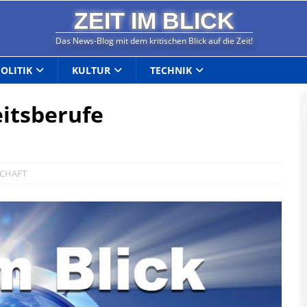
ZEIT IM BLICK
Das News-Blog mit dem kritischen Blick auf die Zeit!
POLITIK
KULTUR
TECHNIK
itsberufe
SCHAFT