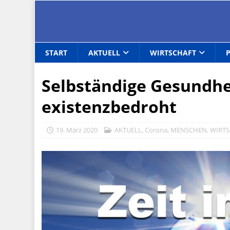
START
AKTUELL
WIRTSCHAFT
Selbständige Gesundhe
existenzbedroht
19. März 2020
AKTUELL
,
Corona
,
MENSCHEN
,
WIRT