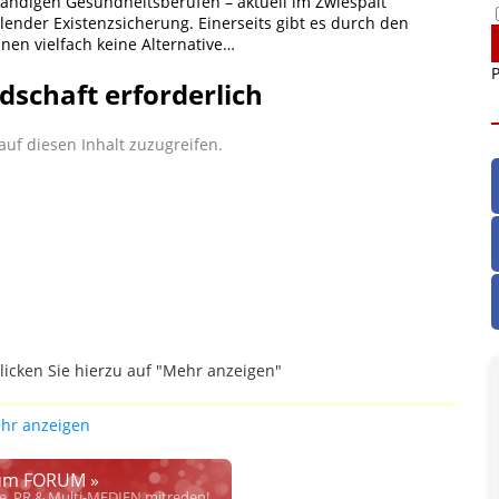
ändigen Gesundheitsberufen – aktuell im Zwiespalt
nder Existenzsicherung. Einerseits gibt es durch den
nen vielfach keine Alternative…
P
dschaft erforderlich
uf diesen Inhalt zuzugreifen.
licken Sie hierzu auf "Mehr anzeigen"
gefallen.
hr anzeigen
ich die Justiz im klaren ist, wodurch dieser und etliche
werden. Dzt. herrscht auch in dem Bereich rechtsfreier
m FORUM »
rrecht", welches alleine aufgrund schwammiger Gesetze
se, PR & Multi-MEDIEN mitreden!