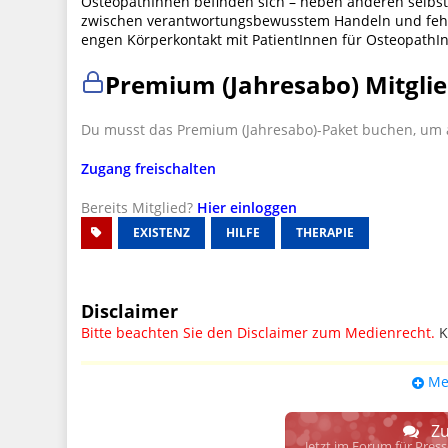
OsteopathInnen befinden sich – neben anderen selbst
zwischen verantwortungsbewusstem Handeln und fehle
engen Körperkontakt mit PatientInnen für OsteopathIn
Premium (Jahresabo) Mitglie
Du musst das Premium (Jahresabo)-Paket buchen, um a
Zugang freischalten
Bereits Mitglied?
Hier einloggen
EXISTENZ
HILFE
THERAPIE
Disclaimer
Bitte beachten Sie den Disclaimer zum Medienrecht.
K
UPDATE: § 17 ECG seit 16.02.2024 weg
Me
Wir lassen den Disclaimertext dennoch so stehen, bis s
weitere, damit zusammenhängende Paragrafen ersetzt 
Zu
Raum. D.h. noch mehr Spielraum für das sog. "Richte
Jetzt im Forum für Pres