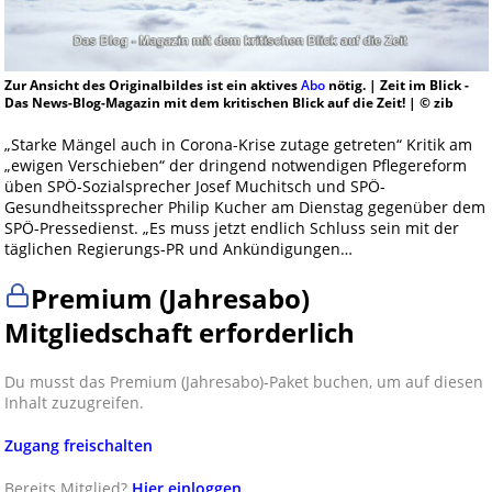
Zur Ansicht des Originalbildes ist ein aktives
Abo
nötig. | Zeit im Blick -
Das News-Blog-Magazin mit dem kritischen Blick auf die Zeit! | © zib
„Starke Mängel auch in Corona-Krise zutage getreten“ Kritik am
„ewigen Verschieben“ der dringend notwendigen Pflegereform
üben SPÖ-Sozialsprecher Josef Muchitsch und SPÖ-
Gesundheitssprecher Philip Kucher am Dienstag gegenüber dem
SPÖ-Pressedienst. „Es muss jetzt endlich Schluss sein mit der
täglichen Regierungs-PR und Ankündigungen…
Premium (Jahresabo)
Mitgliedschaft erforderlich
Du musst das Premium (Jahresabo)-Paket buchen, um auf diesen
Inhalt zuzugreifen.
Zugang freischalten
Bereits Mitglied?
Hier einloggen