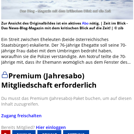
Zur Ansicht des Originalbildes ist ein aktives
Abo
nötig. | Zeit im Blick -
Das News-Blog-Magazin mit dem kritischen Blick auf die Zeit! | © zib
Ein Streit zwischen Eheleuten (beide österreichisches
Staatsbürger) eskalierte. Der 76-jährige Ehegatte soll seine 70-
jährige Frau dabei mit dem Umbringen bedroht haben,
woraufhin sie die Polizei verständigte. Am Notruf teilte die 70-
Jährige mit, dass ihr Ehemann womöglich aus dem Fenster des…
Premium (Jahresabo)
Mitgliedschaft erforderlich
Du musst das Premium (Jahresabo)-Paket buchen, um auf diesen
Inhalt zuzugreifen.
Zugang freischalten
Bereits Mitglied?
Hier einloggen