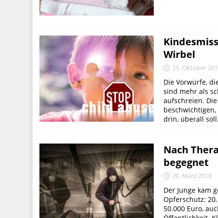
Kindesmiss
Wirbel
25. Oktober 20
Die Vorwürfe, d
sind mehr als sc
aufschreien. Die
beschwichtigen, 
drin, überall soll.
Nach Thera
begegnet
20. März 2018
Der Junge kam 
Opferschutz: 20
50.000 Euro, auch
Öffentlichkeit. 