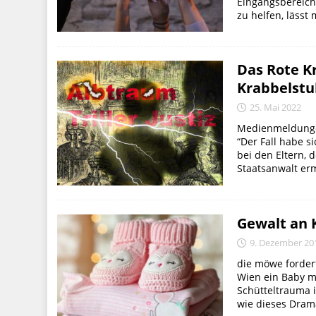
Eingangsbereich
zu helfen, lässt
Das Rote Kr
Krabbelstu
25. Mai 2022
Medienmeldungen 
“Der Fall habe s
bei den Eltern, 
Staatsanwalt erm
Gewalt an 
9. Dezember 20
die möwe forder
Wien ein Baby m
Schütteltrauma i
wie dieses Dram