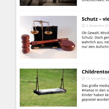
Schutz – vi
5. Dezember 20
Ob Gewalt, Missb
Schutz. Doch ge
wahrlich aus, n
nur den Aufschre
Childrento
13. November 
Das große medial
#metoo in den s
Kinder haben kei
gepostet wurden