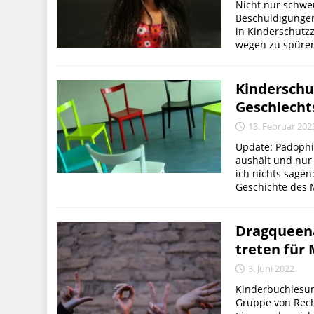
Nicht nur schw
Beschuldigungen.
in Kinderschutz
wegen zu spüren
Kinderschu
Geschlechts
13. Februar 202
Update: Pädophil
aushält und nur
ich nichts sagen
Geschichte des M
Dragqueena
treten für 
3. Juni 2022
Kinderbuchlesun
Gruppe von Rech