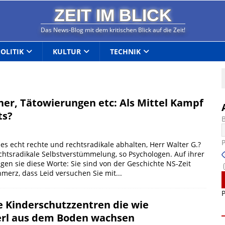
ZEIT IM BLICK
Das News-Blog mit dem kritischen Blick auf die Zeit!
POLITIK
KULTUR
TECHNIK
ner, Tätowierungen etc: Als Mittel Kampf
ts?
dies echt rechte und rechtsradikale abhalten, Herr Walter G.?
chtsradikale Selbstverstümmelung, so Psychologen. Auf ihrer
gen sie diese Worte: Sie sind von der Geschichte NS-Zeit
merz, dass Leid versuchen Sie mit...
P
 Kinderschutzzentren die wie
l aus dem Boden wachsen