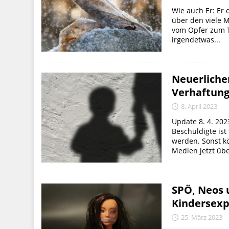
Wie auch Er: Er 
über den viele 
vom Opfer zum T
irgendetwas...
Neuerliche
Verhaftung
8. April 2023
Update 8. 4. 202
Beschuldigte ist
werden. Sonst kö
Medien jetzt übe
SPÖ, Neos 
Kindersex
25. März 2023