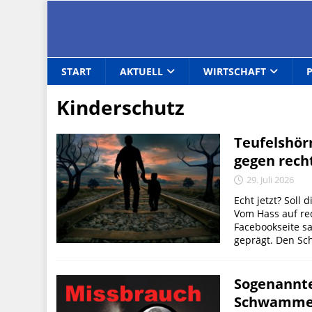
START
AKTUELL
WIRTSCHAFT
Kinderschutz
Teufelshör
gegen rech
29. Juli 2026
Echt jetzt? Soll 
Vom Hass auf re
Facebookseite sa
geprägt. Den Sch
Sogenannte
Schwammer