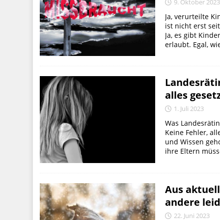
9. Oktober 202
Ja, verurteilte 
ist nicht erst s
Ja, es gibt Kind
erlaubt. Egal, wie
Landesräti
alles gese
1. Juli 2023
Was Landesrätin 
Keine Fehler, a
und Wissen gehol
ihre Eltern müss
Aus aktuell
andere leid
22. Juni 2023