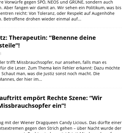
ere Vorwürfe gegen SPÖ, NEOS und GRÜNE, sondern auch
 Aber fangen wir damit an. Wir sehen ein Politikum, was bis
zentren reicht: Von Toleranz, oder Respekt auf Augenhöhe
. Betroffene drohen wieder einmal auf...
tz: Therapeutin: “Benenne deine
teile”!
3
er trifft Missbrauchsopfer, nur ansehen, falls man es
 für die Leser. Zum Thema kein Fehler erkannt: Dazu möchte
: Schaut man, was die Justiz sonst noch macht. Die
annes, der hier im...
uftritt empört Rechte Szene: “Wir
Missbrauchsopfer ein”!
g mit der Wiener Dragqueen Candy Licious. Das dürfte einer
tsextremen gegen den Strich gehen – über Nacht wurde der