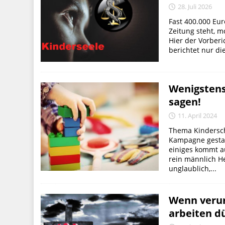
28. Juli 2026
Fast 400.000 Eur
Zeitung steht, 
Hier der Vorberi
berichtet nur di
Wenigstens
sagen!
11. April 2024
Thema Kindersch
Kampagne gestart
einiges kommt a
rein männlich He
unglaublich,...
Wenn verur
arbeiten d