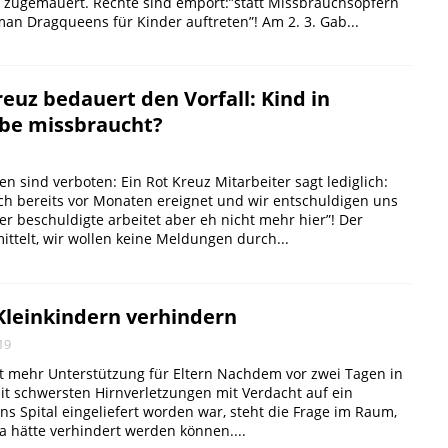
 zugemauert. Rechte sind empört:”statt Missbrauchsopfern
 man Dragqueens für Kinder auftreten”! Am 2. 3. Gab...
euz bedauert den Vorfall: Kind in
be missbraucht?
sind verboten: Ein Rot Kreuz Mitarbeiter sagt lediglich:
ich bereits vor Monaten ereignet und wir entschuldigen uns
der beschuldigte arbeitet aber eh nicht mehr hier”! Der
ittelt, wir wollen keine Meldungen durch...
Kleinkindern verhindern
19
t mehr Unterstützung für Eltern Nachdem vor zwei Tagen in
it schwersten Hirnverletzungen mit Verdacht auf ein
ns Spital eingeliefert worden war, steht die Frage im Raum,
a hätte verhindert werden können....