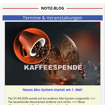
hat aufgrund der nicht Vertrags-gebundenen Wirksamkeit hpts.
informativen Charakter.
NOTIZ-BLOG
Bitte beachten Sie in dem Zusammenhang auch unsere
AGB
.
Termine & Veranstaltungen
Neues Abo-System startet am 1. Mai!
Per 01.04.2026 wurde auf ein anderes Abo-System umgestellt. >>>
Für bestehende Abonnenten änderte sich nichts. >>> Neue