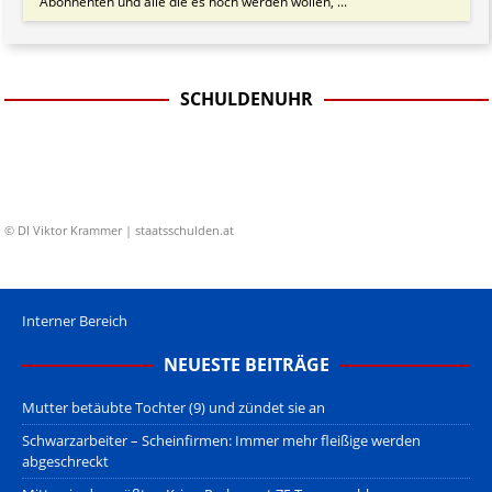
Abonnenten und alle die es noch werden wollen, ...
SCHULDENUHR
© DI Viktor Krammer | staatsschulden.at
Interner Bereich
NEUESTE BEITRÄGE
Mutter betäubte Tochter (9) und zündet sie an
Schwarzarbeiter – Scheinfirmen: Immer mehr fleißige werden
abgeschreckt