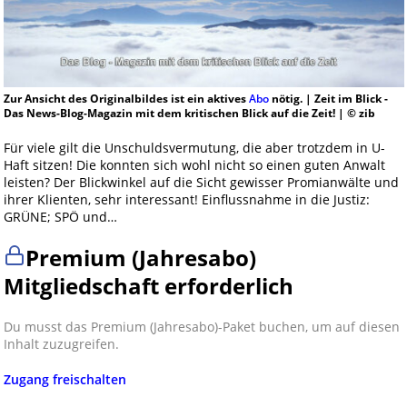
Zur Ansicht des Originalbildes ist ein aktives
Abo
nötig. | Zeit im Blick -
Das News-Blog-Magazin mit dem kritischen Blick auf die Zeit! | © zib
Für viele gilt die Unschuldsvermutung, die aber trotzdem in U-
Haft sitzen! Die konnten sich wohl nicht so einen guten Anwalt
leisten? Der Blickwinkel auf die Sicht gewisser Promianwälte und
ihrer Klienten, sehr interessant! Einflussnahme in die Justiz:
GRÜNE; SPÖ und…
Premium (Jahresabo)
Mitgliedschaft erforderlich
Du musst das Premium (Jahresabo)-Paket buchen, um auf diesen
Inhalt zuzugreifen.
Zugang freischalten