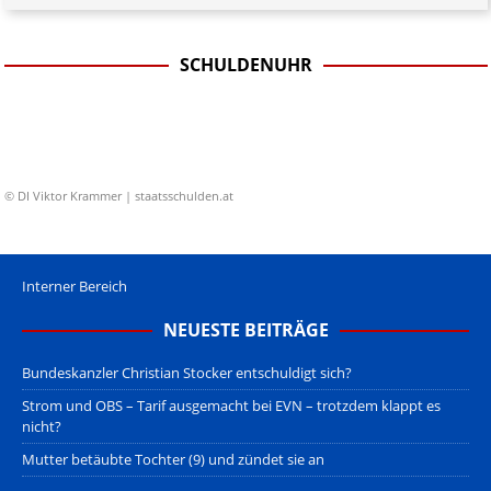
SCHULDENUHR
© DI Viktor Krammer | staatsschulden.at
Interner Bereich
NEUESTE BEITRÄGE
Bundeskanzler Christian Stocker entschuldigt sich?
Strom und OBS – Tarif ausgemacht bei EVN – trotzdem klappt es
nicht?
Mutter betäubte Tochter (9) und zündet sie an