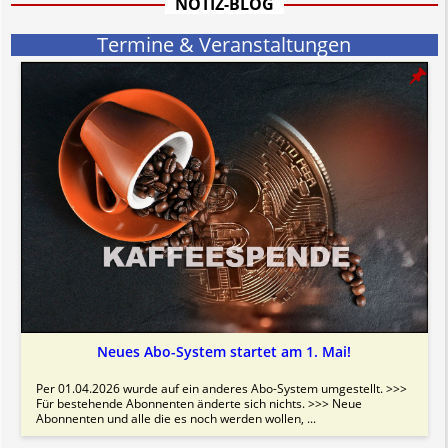
NOTIZ-BLOG
Bitte beachten Sie in dem Zusammenhang auch unsere
AGB
.
Termine & Veranstaltungen
Neues Abo-System startet am 1. Mai!
Per 01.04.2026 wurde auf ein anderes Abo-System umgestellt. >>>
Für bestehende Abonnenten änderte sich nichts. >>> Neue
Abonnenten und alle die es noch werden wollen, ...