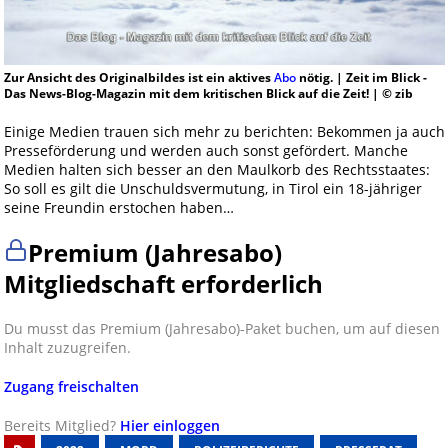
Zur Ansicht des Originalbildes ist ein aktives
Abo
nötig. | Zeit im Blick -
Das News-Blog-Magazin mit dem kritischen Blick auf die Zeit! | © zib
Einige Medien trauen sich mehr zu berichten: Bekommen ja auch
Presseförderung und werden auch sonst gefördert. Manche
Medien halten sich besser an den Maulkorb des Rechtsstaates:
So soll es gilt die Unschuldsvermutung, in Tirol ein 18-jähriger
seine Freundin erstochen haben…
Premium (Jahresabo)
Mitgliedschaft erforderlich
Du musst das Premium (Jahresabo)-Paket buchen, um auf diesen
Inhalt zuzugreifen.
Zugang freischalten
Bereits Mitglied?
Hier einloggen