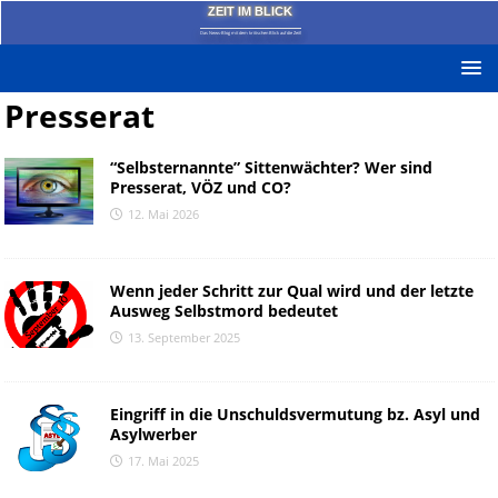
ZEIT IM BLICK
Das News-Blog mit dem kritischen Blick auf die Zeit!
Presserat
“Selbsternannte” Sittenwächter? Wer sind
Presserat, VÖZ und CO?
12. Mai 2026
Wenn jeder Schritt zur Qual wird und der letzte
Ausweg Selbstmord bedeutet
13. September 2025
Eingriff in die Unschuldsvermutung bz. Asyl und
Asylwerber
17. Mai 2025