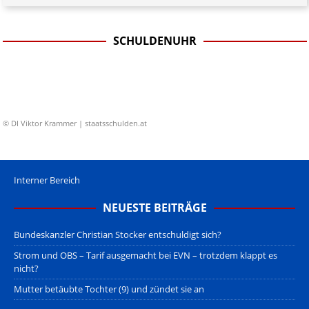
SCHULDENUHR
© DI Viktor Krammer | staatsschulden.at
Interner Bereich
NEUESTE BEITRÄGE
Bundeskanzler Christian Stocker entschuldigt sich?
Strom und OBS – Tarif ausgemacht bei EVN – trotzdem klappt es
nicht?
Mutter betäubte Tochter (9) und zündet sie an