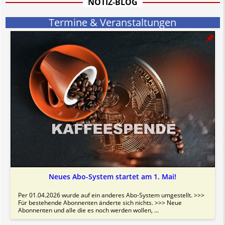
NOTIZ-BLOG
Bitte beachten Sie in dem Zusammenhang auch unsere
AGB
.
Termine & Veranstaltungen
Neues Abo-System startet am 1. Mai!
Per 01.04.2026 wurde auf ein anderes Abo-System umgestellt. >>>
Für bestehende Abonnenten änderte sich nichts. >>> Neue
Abonnenten und alle die es noch werden wollen, ...