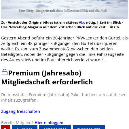
Zur Ansicht des Originalbildes ist ein aktives
Abo
nötig. | Zeit im Blick -
Das News-Blog-Magazin mit dem kritischen Blick auf die Zeit! | © zib
Gestern Abend befuhr ein 30-jähriger PKW-Lenker den Gürtel, als
zeitgleich ein 48-jähriger Fußgänger den Gürtel überqueren
wollte. Es kam zum Zusammenstoß zwi-schen den beiden
Beteiligten, wobei der Fußgänger gegen die linke Fahrzeugseite
des Autos stieß und im Bauchbereich verletzt wurde….
Premium (Jahresabo)
Mitgliedschaft erforderlich
Du musst das Premium (Jahresabo)-Paket buchen, um auf diesen
Inhalt zuzugreifen.
Zugang freischalten
Bereits Mitglied?
Hier einloggen