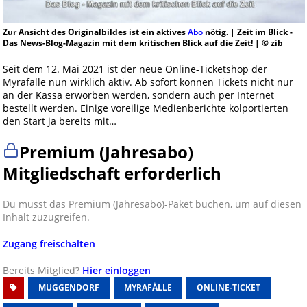
Zur Ansicht des Originalbildes ist ein aktives
Abo
nötig. | Zeit im Blick -
Das News-Blog-Magazin mit dem kritischen Blick auf die Zeit! | © zib
Seit dem 12. Mai 2021 ist der neue Online-Ticketshop der
Myrafälle nun wirklich aktiv. Ab sofort können Tickets nicht nur
an der Kassa erworben werden, sondern auch per Internet
bestellt werden. Einige voreilige Medienberichte kolportierten
den Start ja bereits mit…
Premium (Jahresabo)
Mitgliedschaft erforderlich
Du musst das Premium (Jahresabo)-Paket buchen, um auf diesen
Inhalt zuzugreifen.
Zugang freischalten
Bereits Mitglied?
Hier einloggen
MUGGENDORF
MYRAFÄLLE
ONLINE-TICKET