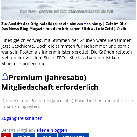
Zur Ansicht des Originalbildes ist ein aktives
Abo
nötig. | Zeit im Blick -
Das News-Blog-Magazin mit dem kritischen Blick auf die Zeit! | © zib
Eines gleich vorweg, mit Stimmen der Grünen wäre Nehammer
jetzt Geschichte. Doch die stimmten für Nehammer und somit
war sein Posten als Innenminister gerettet. Die Grünen retteten
Nehammer vor dem Sturz. FPÖ – Kickl: Nehammer ist kein
Minister, sondern nur…
Premium (Jahresabo)
Mitgliedschaft erforderlich
Du musst das Premium (Jahresabo)-Paket buchen, um auf diesen
Inhalt zuzugreifen.
Zugang freischalten
Bereits Mitglied?
Hier einloggen