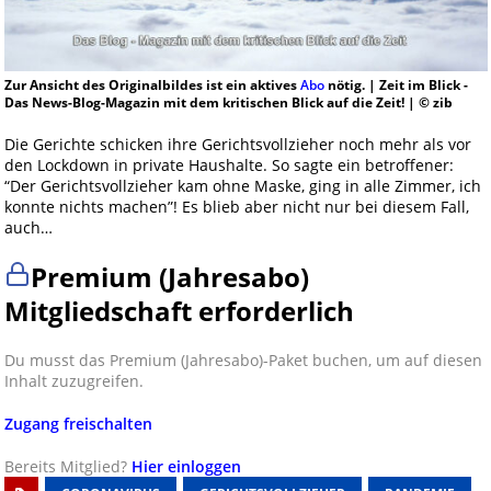
Zur Ansicht des Originalbildes ist ein aktives
Abo
nötig. | Zeit im Blick -
Das News-Blog-Magazin mit dem kritischen Blick auf die Zeit! | © zib
Die Gerichte schicken ihre Gerichtsvollzieher noch mehr als vor
den Lockdown in private Haushalte. So sagte ein betroffener:
“Der Gerichtsvollzieher kam ohne Maske, ging in alle Zimmer, ich
konnte nichts machen”! Es blieb aber nicht nur bei diesem Fall,
auch…
Premium (Jahresabo)
Mitgliedschaft erforderlich
Du musst das Premium (Jahresabo)-Paket buchen, um auf diesen
Inhalt zuzugreifen.
Zugang freischalten
Bereits Mitglied?
Hier einloggen