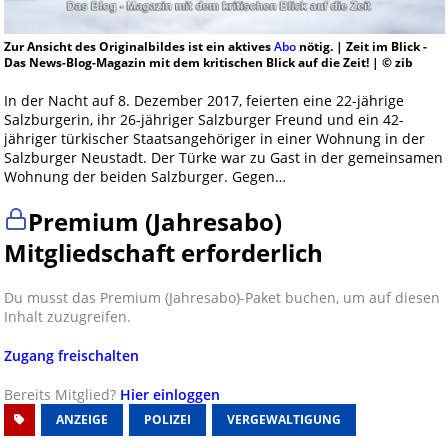
Zur Ansicht des Originalbildes ist ein aktives
Abo
nötig. | Zeit im Blick -
Das News-Blog-Magazin mit dem kritischen Blick auf die Zeit! | © zib
In der Nacht auf 8. Dezember 2017, feierten eine 22-jährige
Salzburgerin, ihr 26-jähriger Salzburger Freund und ein 42-
jähriger türkischer Staatsangehöriger in einer Wohnung in der
Salzburger Neustadt. Der Türke war zu Gast in der gemeinsamen
Wohnung der beiden Salzburger. Gegen…
Premium (Jahresabo)
Mitgliedschaft erforderlich
Du musst das Premium (Jahresabo)-Paket buchen, um auf diesen
Inhalt zuzugreifen.
Zugang freischalten
Bereits Mitglied?
Hier einloggen
ANZEIGE
POLIZEI
VERGEWALTIGUNG