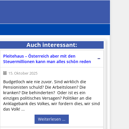
Auch interessant:
Pleitehaus – Österreich aber mit den
Steuermillionen kann man alles schön reden
15. Oktober 2025
Budgetloch wie nie zuvor. Sind wirklich die
Pensionisten schuld? Die Arbeitslosen? Die
kranken? Die behinderten? Oder ist es ein
einziges politisches Versagen? Politiker an die
Anklagebank des Volkes, wir fordern dies, wir sind
das Volk! ...
Weiterlesen …