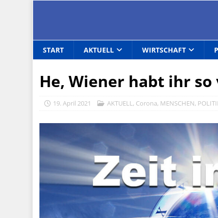
START
AKTUELL
WIRTSCHAFT
He, Wiener habt ihr so 
19. April 2021
AKTUELL
,
Corona
,
MENSCHEN
,
POLITI