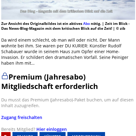
Zur Ansicht des Originalbildes ist ein aktives
Abo
nötig. | Zeit im Blick -
Das News-Blog-Magazin mit dem kritischen Blick auf die Zeit! | © zib
Da wird einem schlecht, ob man will oder nicht. Der Mann
wohnte bei ihm. Sie waren per DU KURIER: Künstler Rudolf
Schabauer wurde in seinem Haus zum Opfer einer Home-
Invasion. Er schildert den dramatischen Vorfall. Seine Peiniger
haben ihm mit…
Premium (Jahresabo)
Mitgliedschaft erforderlich
Du musst das Premium (Jahresabo)-Paket buchen, um auf diesen
Inhalt zuzugreifen.
Zugang freischalten
Bereits Mitglied?
Hier einloggen