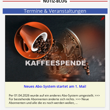
NOTIZ-BLOG
Bitte beachten Sie in dem Zusammenhang auch unsere
AGB
.
Termine & Veranstaltungen
Neues Abo-System startet am 1. Mai!
Per 01.04.2026 wurde auf ein anderes Abo-System umgestellt. >>>
Für bestehende Abonnenten änderte sich nichts. >>> Neue
Abonnenten und alle die es noch werden wollen, ...