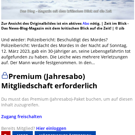
Zur Ansicht des Originalbildes ist ein aktives
Abo
nötig. | Zeit im Blick -
Das News-Blog-Magazin mit dem kritischen Blick auf die Zeit! | © zib
Und wieder: Polizeibericht: Beschuldigt des Mordes?
Polizeibericht: Verdacht des Mordes In der Nacht auf Sonntag,
12. März 2023, gab ein 30-Jähriger an, seine Lebensgefährtin tot
aufgefunden zu haben. Die Leiche wies mehrere Verletzungen
auf. Der Mann wurde festgenommen. In den…
Premium (Jahresabo)
Mitgliedschaft erforderlich
Du musst das Premium (Jahresabo)-Paket buchen, um auf diesen
Inhalt zuzugreifen.
Zugang freischalten
Bereits Mitglied?
Hier einloggen