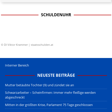
SCHULDENUHR
© DI Viktor Krammer | staatsschulden.at
Interner Bereich
NEUESTE BEITRÄGE
Mutter betäubte Tochter (9) und zündet sie an
Schwarzarbeiter – Scheinfirmen: Immer mehr fleißige werden
abgeschreckt
Mitten in der größten Krise, Parlament 75 Tage geschlossen