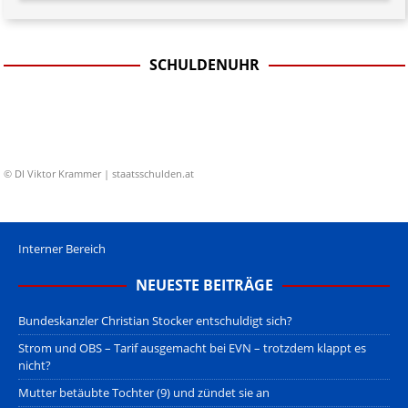
SCHULDENUHR
© DI Viktor Krammer | staatsschulden.at
Interner Bereich
NEUESTE BEITRÄGE
Bundeskanzler Christian Stocker entschuldigt sich?
Strom und OBS – Tarif ausgemacht bei EVN – trotzdem klappt es
nicht?
Mutter betäubte Tochter (9) und zündet sie an