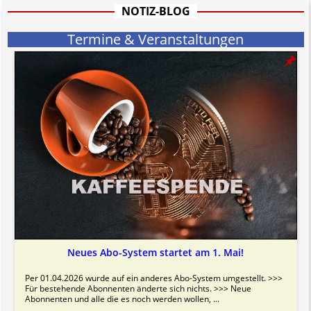
informativen Charakter.
NOTIZ-BLOG
Bitte beachten Sie in dem Zusammenhang auch unsere
AGB
.
Termine & Veranstaltungen
Neues Abo-System startet am 1. Mai!
Per 01.04.2026 wurde auf ein anderes Abo-System umgestellt. >>>
Für bestehende Abonnenten änderte sich nichts. >>> Neue
Abonnenten und alle die es noch werden wollen, ...