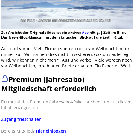
Zur Ansicht des Originalbildes ist ein aktives
Abo
nötig. | Zeit im Blick -
Das News-Blog-Magazin mit dem kritischen Blick auf die Zeit! | © zib
Aus und vorbei. Viele Firmen sperren noch vor Weihnachten für
immer zu. “Wir können dies nicht investieren, was uns auferlegt
wird, wir können nicht mehr”! Aus und vorbei: Viele werden noch
vor Weihnachten, ihre blauen Briefe erhalten. Ein Experte: “Weil…
Premium (Jahresabo)
Mitgliedschaft erforderlich
Du musst das Premium (Jahresabo)-Paket buchen, um auf diesen
Inhalt zuzugreifen.
Zugang freischalten
Bereits Mitglied?
Hier einloggen