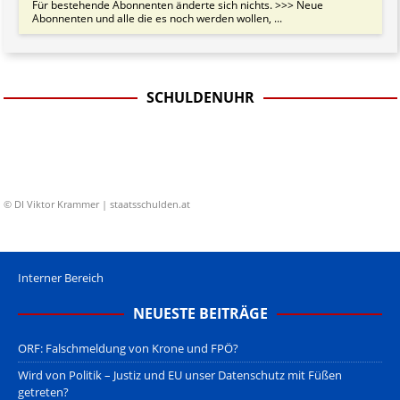
Für bestehende Abonnenten änderte sich nichts. >>> Neue
Abonnenten und alle die es noch werden wollen, ...
SCHULDENUHR
© DI Viktor Krammer | staatsschulden.at
Interner Bereich
NEUESTE BEITRÄGE
ORF: Falschmeldung von Krone und FPÖ?
Wird von Politik – Justiz und EU unser Datenschutz mit Füßen
getreten?