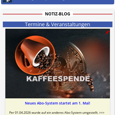
Jener Disclaimer soll sich nicht über gültiges Recht hinwegsetzen und
hat aufgrund der nicht Vertrags-gebundenen Wirksamkeit hpts.
informativen Charakter.
NOTIZ-BLOG
Bitte beachten Sie in dem Zusammenhang auch unsere
AGB
.
Termine & Veranstaltungen
Neues Abo-System startet am 1. Mai!
Per 01.04.2026 wurde auf ein anderes Abo-System umgestellt. >>>