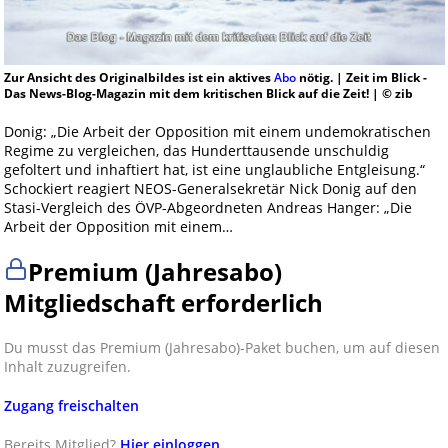
Zur Ansicht des Originalbildes ist ein aktives
Abo
nötig. | Zeit im Blick -
Das News-Blog-Magazin mit dem kritischen Blick auf die Zeit! | © zib
Donig: „Die Arbeit der Opposition mit einem undemokratischen
Regime zu vergleichen, das Hunderttausende unschuldig
gefoltert und inhaftiert hat, ist eine unglaubliche Entgleisung.“
Schockiert reagiert NEOS-Generalsekretär Nick Donig auf den
Stasi-Vergleich des ÖVP-Abgeordneten Andreas Hanger: „Die
Arbeit der Opposition mit einem…
Premium (Jahresabo)
Mitgliedschaft erforderlich
Du musst das Premium (Jahresabo)-Paket buchen, um auf diesen
Inhalt zuzugreifen.
Zugang freischalten
Bereits Mitglied?
Hier einloggen