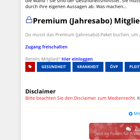
die Wand”! Sie sind der Gesundheitsminister, Sie müss
durch ihre eigenen Aussagen ab. Was machen…
Premium (Jahresabo) Mitglie
Du musst das Premium (Jahresabo)-Paket buchen, um a
Zugang freischalten
Bereits Mitglied?
Hier einloggen
GESUNDHEIT
KRANKHEIT
ÖVP
PLEIT
Disclaimer
Bitte beachten Sie den Disclaimer zum Medienrecht.
K
UPDATE: § 17 ECG seit 16.02.2024 weg
Me
Wir lassen den Disclaimertext dennoch so stehen, bis s
weitere, damit zusammenhängende Paragrafen ersetzt 
Zu
Raum. D.h. noch mehr Spielraum für das sog. "Richte
Jetzt im Forum für Pres
gewisse Parteien bevorzugen kann.