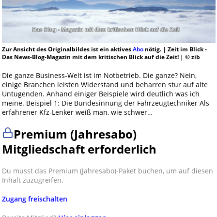
Zur Ansicht des Originalbildes ist ein aktives
Abo
nötig. | Zeit im Blick -
Das News-Blog-Magazin mit dem kritischen Blick auf die Zeit! | © zib
Die ganze Business-Welt ist im Notbetrieb. Die ganze? Nein,
einige Branchen leisten Widerstand und beharren stur auf alte
Untugenden. Anhand einiger Beispiele wird deutlich was ich
meine. Beispiel 1: Die Bundesinnung der Fahrzeugtechniker Als
erfahrener Kfz-Lenker weiß man, wie schwer…
Premium (Jahresabo)
Mitgliedschaft erforderlich
Du musst das Premium (Jahresabo)-Paket buchen, um auf diesen
Inhalt zuzugreifen.
Zugang freischalten