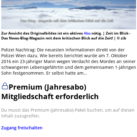
Zur Ansicht des Originalbildes ist ein aktives
Abo
nötig. | Zeit im Blick -
Das News-Blog-Magazin mit dem kritischen Blick auf die Zeit! | © zib
Polizei Nachtrag: Die neuesten Informationen direkt von der
Polizei Wien dazu. Wie bereits berichtet wurde am 7. Oktober
2016 ein 23-jähriger Mann wegen Verdacht des Mordes an seiner
schwangeren Lebensgefährtin und dem gemeinsamen 1-jährigen
Sohn festgenommen. Er selbst hatte am…
Premium (Jahresabo)
Mitgliedschaft erforderlich
Du musst das Premium (Jahresabo)-Paket buchen, um auf diesen
Inhalt zuzugreifen.
Zugang freischalten