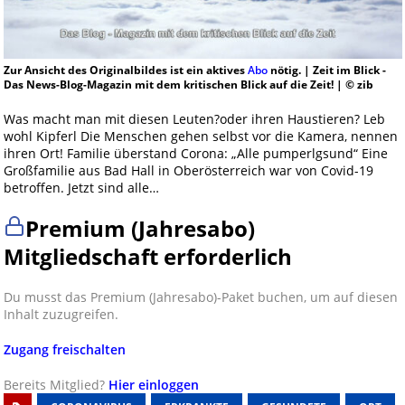
Zur Ansicht des Originalbildes ist ein aktives
Abo
nötig. | Zeit im Blick -
Das News-Blog-Magazin mit dem kritischen Blick auf die Zeit! | © zib
Was macht man mit diesen Leuten?oder ihren Haustieren? Leb
wohl Kipferl Die Menschen gehen selbst vor die Kamera, nennen
ihren Ort! Familie überstand Corona: „Alle pumperlgsund“ Eine
Großfamilie aus Bad Hall in Oberösterreich war von Covid-19
betroffen. Jetzt sind alle…
Premium (Jahresabo)
Mitgliedschaft erforderlich
Du musst das Premium (Jahresabo)-Paket buchen, um auf diesen
Inhalt zuzugreifen.
Zugang freischalten
Bereits Mitglied?
Hier einloggen